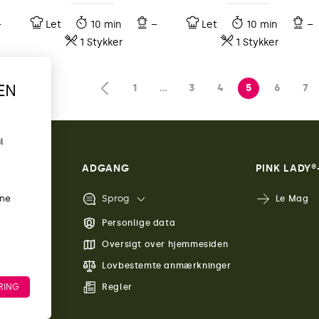
–
Let
10 min
–
Let
10 min
–
1 Stykker
1 Stykker
EN
1
…
3
4
5
6
7
l
ADGANG
PINK LADY
ine
Sprog
Le Mag
Personlige data
Oversigt over hjemmesiden
Lovbestemte anmærkninger
Regler
RING