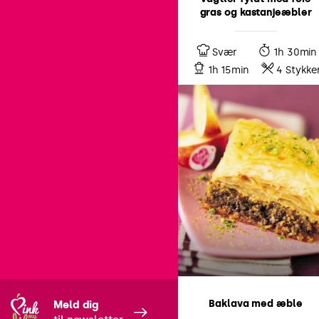
gras og kastanjeæbler
Svær
1h 30min
1h 15min
4 Stykke
Baklava med æble
Meld dig