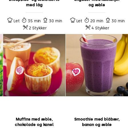
med låg
og æble
Let
35 min
30 min
Let
20 min
30 min
2 Stykker
4 Stykker
Muffins med æble,
Smoothie med blåbær,
chokolade og kanel
banan og æble