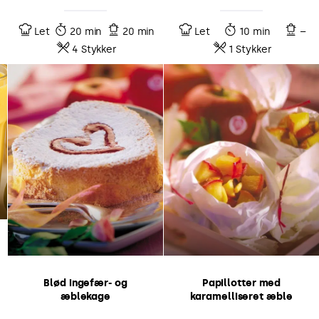
Let
20 min
20 min
Let
10 min
–
4 Stykker
1 Stykker
Blød ingefær- og
Papillotter med
æblekage
karamelliseret æble