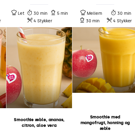
Let
30 min
5 min
Mellem
30 min
r
4 Stykker
30 min
4 Stykker
Smoothie med
Smoothie æble, ananas,
mangofrugt, honning og
citron, aloe vera
æble