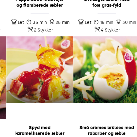
og flamberede æbler
foie gras-fyld
Let
35 min
25 min
Let
15 min
30 min
r
2 Stykker
4 Stykker
Spyd med
Små crèmes brûlées med
karamelliserede æbler
rabarber og æble