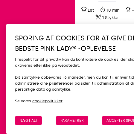
Let
10 min
1 Stykker
SPORING AF COOKIES FOR AT GIVE D
BEDSTE PINK LADY® -OPLEVELSE
I respekt for dit privatliv kan du kontrollere de cookies, der ska
aktiveres eller ikke på webstedet.
KONTAKT
Dit samtykke opbevares i 6 måneder, men du kan til enhver tid
administrere dine præferencer på siden til administration af d
FAQ
personlige data og samtykke.
Kontakt os
Se vores
cookiepolitikker
NÆGT ALT
PARAMETRER
ACCEPTER SPO