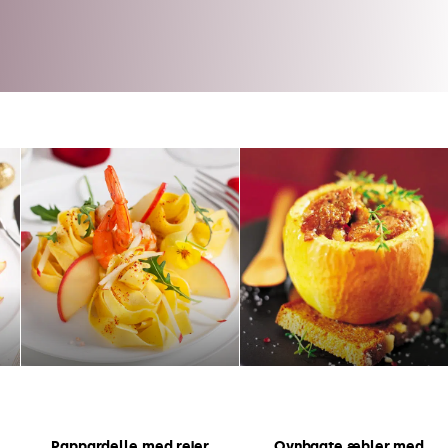
Pappardelle med rejer
Ovnbagte æbler med