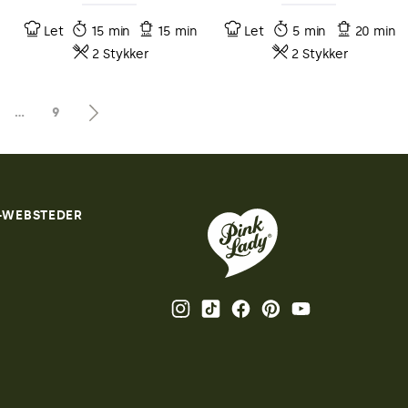
Let
15 min
15 min
Let
5 min
20 min
2 Stykker
2 Stykker
…
9
®-WEBSTEDER