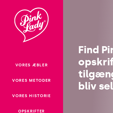
Gå til
indhold
Opskrifte
Find Pi
opskrif
VORES ÆBLER
tilgæng
VORES METODER
bliv se
VORES HISTORIE
OPSKRIFTER