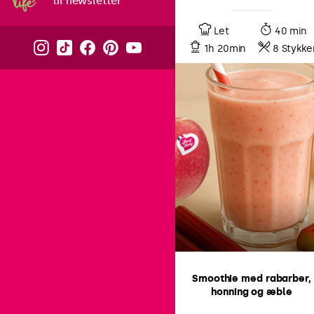
til newsletter
Let
40 min
1h 20min
8 Stykke
Smoothie med rabarber,
honning og æble