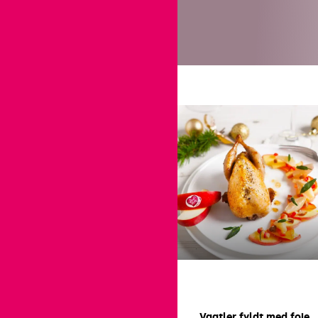
Vagtler fyldt med foie