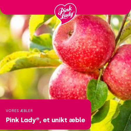
Gå til
indhold
VORES ÆBLER
Pink Lady®,
et unikt æble