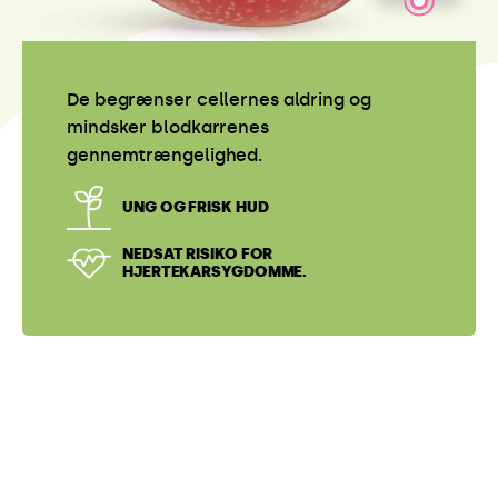
Pink Lady®-æblet indeholder 80 % vand.
OPTIMAL HYDRERING
ELIMINERING AF TOKSINER
Et nyt