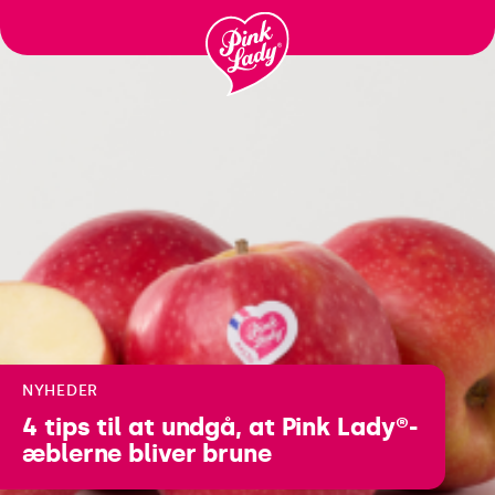
Gå til
indhold
NYHEDER
4 tips til at undgå, at Pink Lady®-
æblerne bliver brune