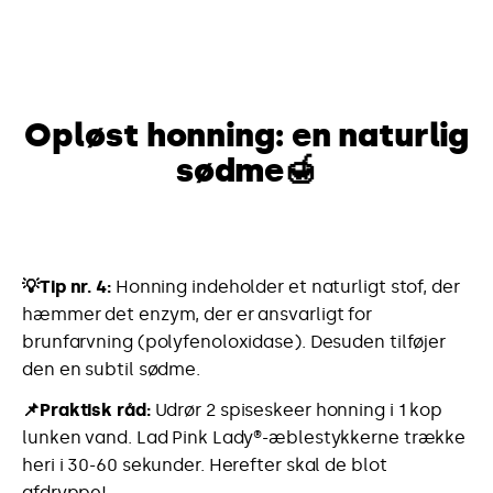
Opløst honning: en naturlig
sødme
🍯
💡Tip nr. 4:
Honning indeholder et naturligt stof, der
hæmmer det enzym, der er ansvarligt for
brunfarvning (polyfenoloxidase). Desuden tilføjer
den en subtil sødme.
📌Praktisk råd:
Udrør 2 spiseskeer honning i 1 kop
lunken vand. Lad Pink Lady®-æblestykkerne trække
heri i 30-60 sekunder. Herefter skal de blot
afdryppe!