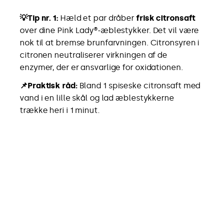
💡Tip nr. 1:
Hæld et par dråber
frisk citronsaft
over dine Pink Lady®-æblestykker. Det vil være
nok til at bremse brunfarvningen. Citronsyren i
citronen neutraliserer virkningen af de
enzymer, der er ansvarlige for oxidationen.
📌Praktisk råd:
Bland 1 spiseske citronsaft med
vand i en lille skål og lad æblestykkerne
trække heri i 1 minut.