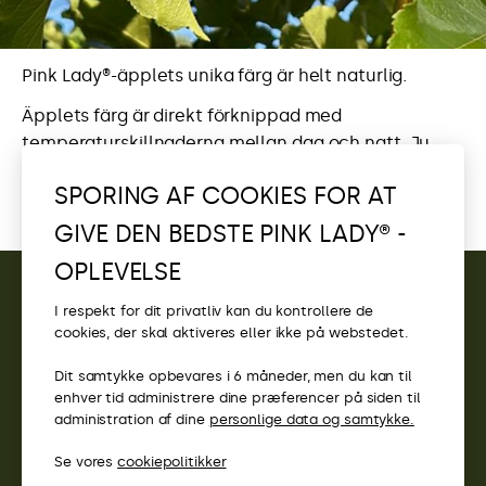
Pink Lady®-äpplets unika färg är helt naturlig.
Äpplets färg är direkt förknippad med
temperaturskillnaderna mellan dag och natt. Ju
kallare nätter och ju soligare dagar från och med
SPORING AF COOKIES FOR AT
september, dvs. när skörden börjar närma sig, desto
mer får äpplet av sin unika färg.
GIVE DEN BEDSTE PINK LADY® -
OPLEVELSE
I respekt for dit privatliv kan du kontrollere de
KONTAKT
cookies, der skal aktiveres eller ikke på webstedet.
ADGANG
Dit samtykke opbevares i 6 måneder, men du kan til
enhver tid administrere dine præferencer på siden til
PINK LADY®-WEBSTEDER
administration af dine
personlige data og samtykke.
Se vores
cookiepolitikker