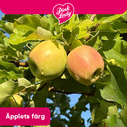
Gå til
indhold
Äpplets färg