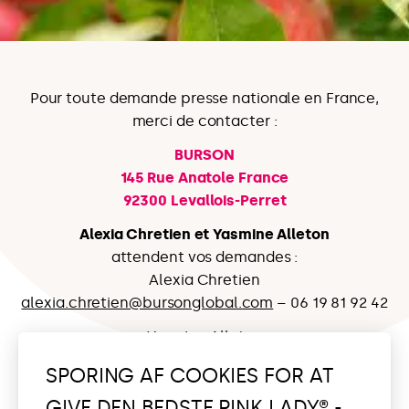
Pour toute demande presse nationale en France,
merci de contacter :
BURSON
145 Rue Anatole France
92300
Levallois-Perret
Alexia Chretien et Yasmine Alleton
attendent vos demandes :
Alexia Chretien
alexia.chretien@bursonglobal.com
– 06 19 81 92 42
Yasmine Alleton
yasmine.alleton@bursonglobal.com
– 06 83 85 29
SPORING AF COOKIES FOR AT
87
GIVE DEN BEDSTE PINK LADY® -