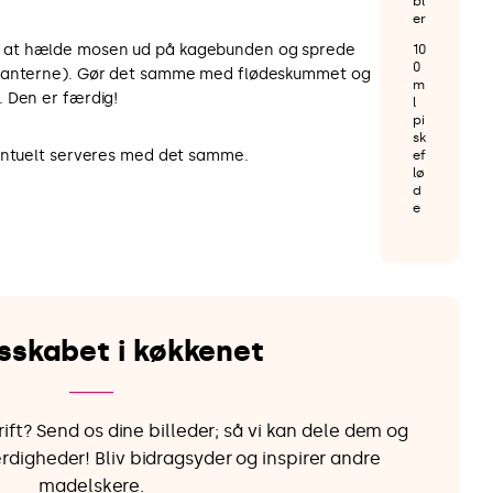
bl
er
 at hælde mosen ud på kagebunden og sprede
10
0
 kanterne). Gør det samme med flødeskummet og
m
 Den er færdig!
l
pi
sk
entuelt serveres med det samme.
ef
lø
d
e
sskabet i køkkenet
ft? Send os dine billeder; så vi kan dele dem og
ærdigheder! Bliv bidragsyder og inspirer andre
madelskere.