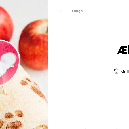
Tilbage
Æ
Mel