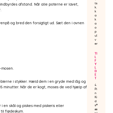
ts
 indbyrdes afstand. Når alle poterne er lavet,
k.
.
k
a
k
enpå og bred den forsigtigt ud. Sæt den i ovnen
a
o
p
ul
v
er
TI
L
F
Y
L
®-mosen.
D
E
T
æblerne i stykker. Hæld dem i en gryde med låg og
4
5 minutter. Når de er kogt, moses de ved hjælp af
Pi
n
Ki
d
s®
 i en skål og piskes med piskeris eller
æ
 til flødeskum.