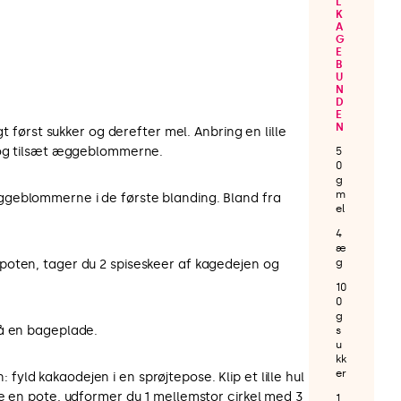
L
K
A
G
E
B
U
N
D
E
N
gt først sukker og derefter mel. Anbring en lille
l og tilsæt æggeblommerne.
5
0
g
m
geblommerne i de første blanding. Bland fra
el
4
æ
g
oten, tager du 2 spiseskeer af kagedejen og
10
0
g
å en bageplade.
s
u
kk
er
ld kakaodejen i en sprøjtepose. Klip et lille hul
ve en pote, udformer du 1 mellemstor cirkel med 3
1