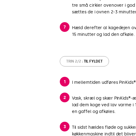
tre små cirkler ovenover i god
sættes de i ovnen 2-3 minutter
Hæld derefter al kagedejen ov
15 minutter og lad den afkøle.
TRIN 2/2
: TIL FYLDET
I mellemtiden udføres PinKids
Vask, skræl og skær PinKids®-
lad dem koge ved lav varme i 1
en gaffel og afkøles.
Til sidst hældes fløde og sukker
køkkenmaskine indtil det bliver