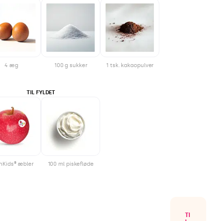
4 æg
100 g sukker
1 tsk. kakaopulver
TIL FYLDET
inKids® æbler
100 ml piskefløde
TI