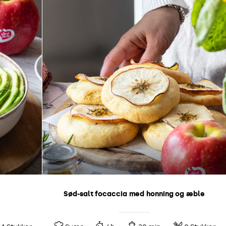
Sød-salt focaccia med honning og æble