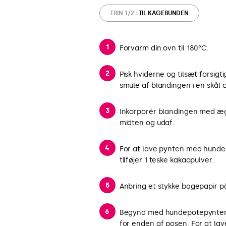
TRIN 1/2
: TIL KAGEBUNDEN
Forvarm din ovn til 180°C.
Pisk hviderne og tilsæt forsigti
smule af blandingen i en skå
Inkorporér blandingen med æg
midten og udaf.
For at lave pynten med hundep
tilføjer 1 teske kakaopulver.
Anbring et stykke bagepapir p
Begynd med hundepotepynten: fy
for enden af posen. For at la