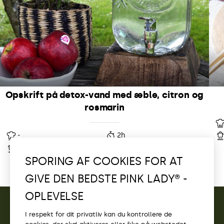
Opskrift på detox-vand med æble, citron og
rosmarin
-
2h
-
-
SPORING AF COOKIES FOR AT
GIVE DEN BEDSTE PINK LADY® -
OPLEVELSE
I respekt for dit privatliv kan du kontrollere de
KONTAKT