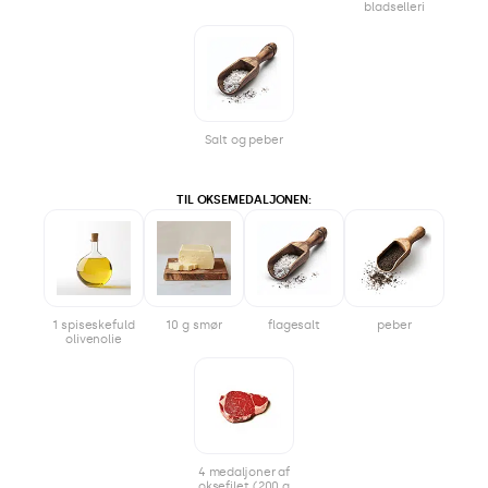
bladselleri
Salt og peber
TIL OKSEMEDALJONEN:
1 spiseskefuld
10 g smør
flagesalt
peber
olivenolie
4 medaljoner af
oksefilet (200 g