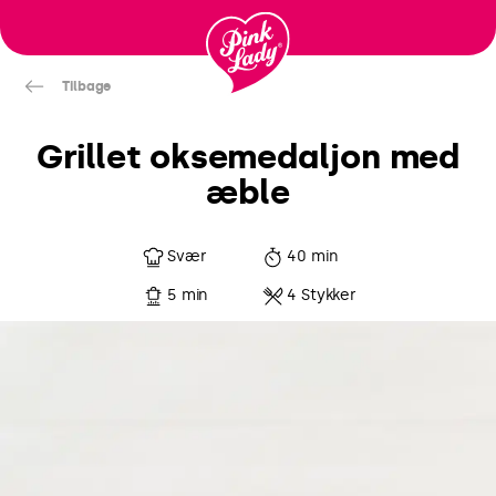
Gå til
indhold
Tilbage
Grillet oksemedaljon med
æble
Svær
40 min
5 min
4 Stykker