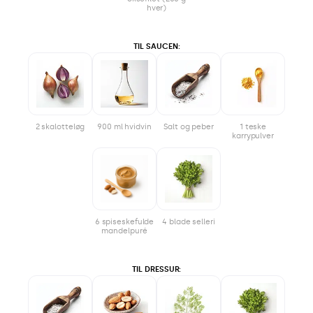
hver)
TIL SAUCEN:
2 skalotteløg
900 ml hvidvin
Salt og peber
1 teske
karrypulver
6 spiseskefulde
4 blade selleri
mandelpuré
TIL DRESSUR: