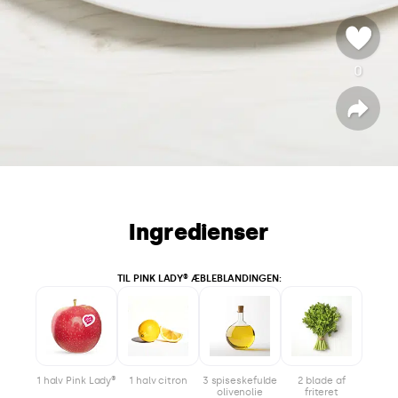
0
s
t
e
D
e
l
m
m
e
Ingredienser
TIL PINK LADY® ÆBLEBLANDINGEN:
1 halv Pink Lady®
1 halv citron
3 spiseskefulde
2 blade af
olivenolie
friteret