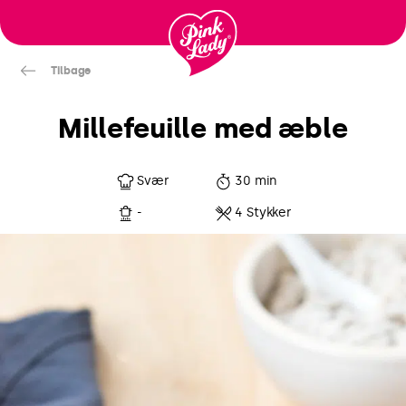
Gå til
indhold
Tilbage
Millefeuille med æble
Svær
30 min
-
4 Stykker