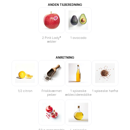
ANDEN TILBEREDNING
2 Pink Lady®
1 avocado
æbler
ANRETNING
1/2 citron
Friskkværnet
1 spiseske
1 spiseske hørfrø
peber
æblecidereddike