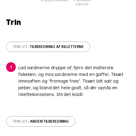
50 g granatæble
4 spiseske
rapsolie
Trin
TRIN 1/3
: TILBEREDNING AF RILLETTERNE
Lad sardinerne dryppe af, fjern det midterste
fiskeben, og mos sardinerne med en gaffel. Tilsæt
limesaften og “fromage frais”. Tilsæt lidt salt og
peber, og bland det hele godt, så der opnås en
rillettekonsistens. Stil det koldt.
TRIN 2/3
: ANDEN TILBEREDNING