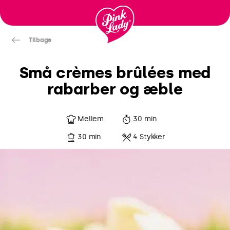
Gå til
indhold
Tilbage
Små crèmes brûlées med
rabarber og æble
Mellem
30 min
30 min
4 Stykker