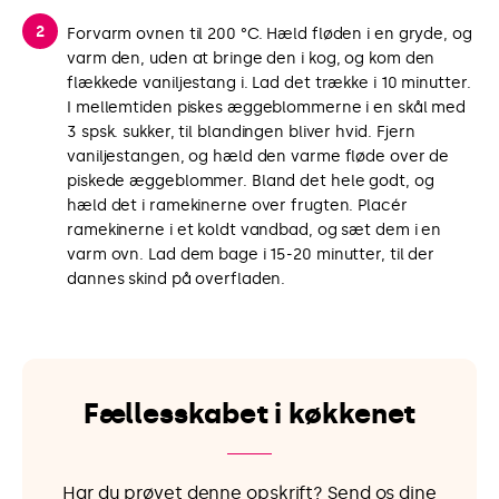
Forvarm ovnen til 200 °C. Hæld fløden i en gryde, og
varm den, uden at bringe den i kog, og kom den
flækkede vaniljestang i. Lad det trække i 10 minutter.
I mellemtiden piskes æggeblommerne i en skål med
3 spsk. sukker, til blandingen bliver hvid. Fjern
vaniljestangen, og hæld den varme fløde over de
piskede æggeblommer. Bland det hele godt, og
hæld det i ramekinerne over frugten. Placér
ramekinerne i et koldt vandbad, og sæt dem i en
varm ovn. Lad dem bage i 15-20 minutter, til der
dannes skind på overfladen.
Fællesskabet i køkkenet
Har du prøvet denne opskrift? Send os dine