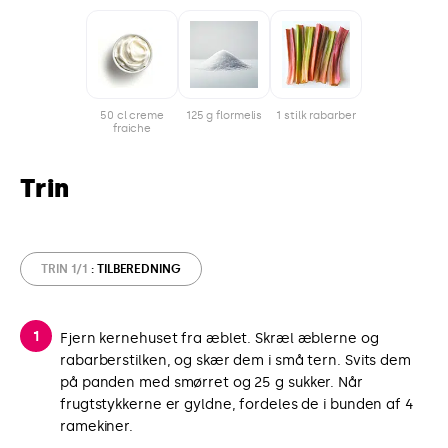
50 cl creme
125 g flormelis
1 stilk rabarber
fraiche
Trin
TRIN 1/1
: TILBEREDNING
Fjern kernehuset fra æblet. Skræl æblerne og
rabarberstilken, og skær dem i små tern. Svits dem
på panden med smørret og 25 g sukker. Når
frugtstykkerne er gyldne, fordeles de i bunden af 4
ramekiner.