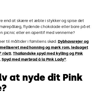
e end at skære et æble i stykker og spise det
ørepålæg, flydende chokolade eller bare på et
n picnic eller en aperitif med vennerne?
deer til måltider i familiens skød:
Dybhavsrejer og
melliseret med honning og mørk rom, ledsaget
® rösti
,
Thailandske spyd med kylling og Pink
,
Spyd med mørbrad à la Pink Lady®
.
v at nyde dit Pink
e?