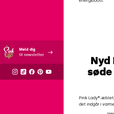
energiboost.
Meld dig
til newsletter
Nyd 
søde 
Pink Lady®-æblet,
det indgår i varme
Her