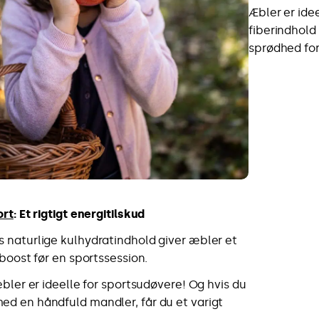
Æbler er ide
fiberindhol
sprødhed forh
ort
: Et rigtigt energitilskud
 naturlige kulhydratindhold giver æbler et
iboost før en sportssession.
æbler er ideelle for sportsudøvere! Og hvis du
d en håndfuld mandler, får du et varigt