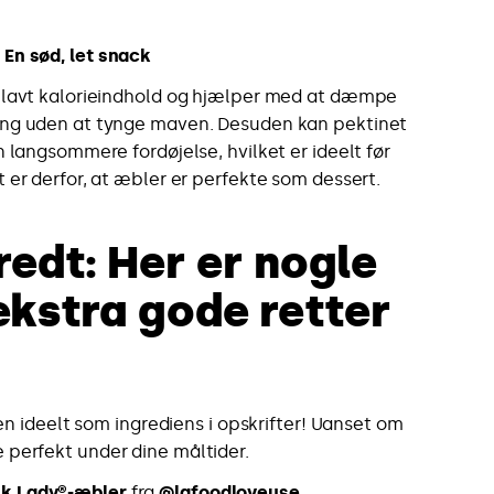
: En sød, let snack
 lavt kalorieindhold og hjælper med at dæmpe
ang uden at tynge maven. Desuden kan pektinet
n langsommere fordøjelse, hvilket er ideelt før
t er derfor, at æbler er perfekte som dessert.
redt: Her er nogle
ekstra gode retter
en ideelt som ingrediens i opskrifter! Uanset om
le perfekt under dine måltider.
nk Lady®-æbler
fra
@lafoodloveuse
.