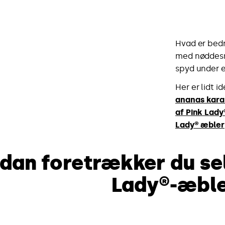
Hvad er bedr
med nøddesm
spyd under e
Her er lidt i
ananas kara
af Pink Lady
Lady® æbler
dan foretrækker du sel
Lady®-æbl