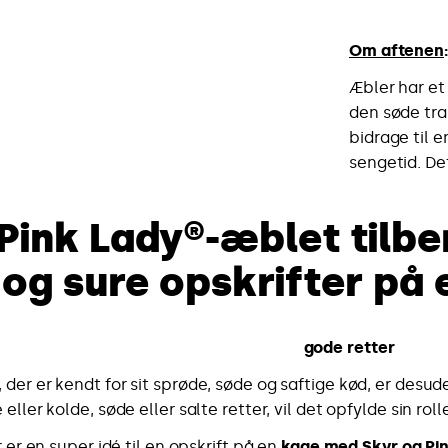
Om aftenen
Æbler har et
den søde tr
bidrage til e
sengetid. De
Pink Lady®-æblet tilbe
og sure opskrifter på 
gode retter
 der er kendt for sit sprøde, søde og saftige kød, er desud
 eller kolde, søde eller salte retter, vil det opfylde sin rol
 er en super idé til en opskrift på en
kage med Skyr og Pi