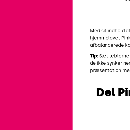
Med sit indhold af
hjemmelavet Pink
afbalancerede kag
Tip:
Sæt æblerne i 
de ikke synker ne
præsentation med
Del P