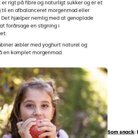
er rigt på fibre og naturligt sukker og er et
 til en afbalanceret morgenmad eller
 Det hjælper nemlig med at genoplade
at forårsage en stigning i
et.
iner æbler med yoghurt naturel og
 få en komplet morgenmad.
Som snack
: