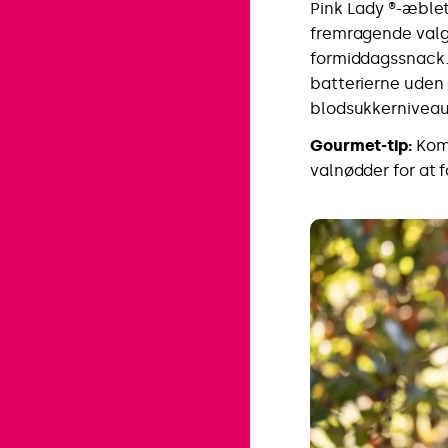
Pink Lady ®-æblet 
fremragende valg
formiddagssnack.
batterierne uden 
blodsukkerniveau
Gourmet-tip:
Komb
valnødder for at